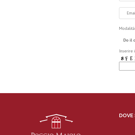
Modalità 
Do il
Inserire 
DOVE 