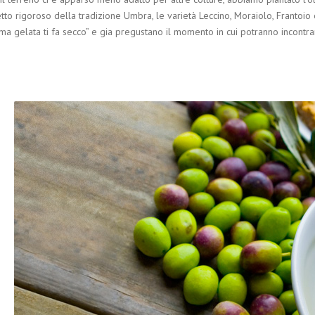
tto rigoroso della tradizione Umbra, le varietà Leccino, Moraiolo, Frantoio 
ma gelata ti fa secco” e gia pregustano il momento in cui potranno incontrars