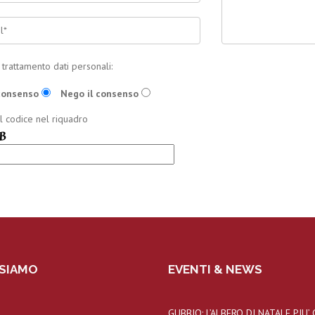
trattamento dati personali:
 consenso
Nego il consenso
il codice nel riquadro
SIAMO
EVENTI & NEWS
GUBBIO: L’ALBERO DI NATALE PIU’