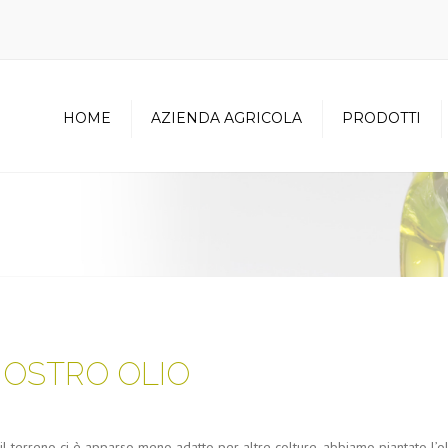
HOME
AZIENDA AGRICOLA
PRODOTTI
Chi siamo
Prodotti della vigna
Team di lavoro
Prodotti dei campi
Poggio Maiolo
NOSTRO OLIO
l terreno ci è apparso meno adatto per altre colture, abbiamo piantato l’ol